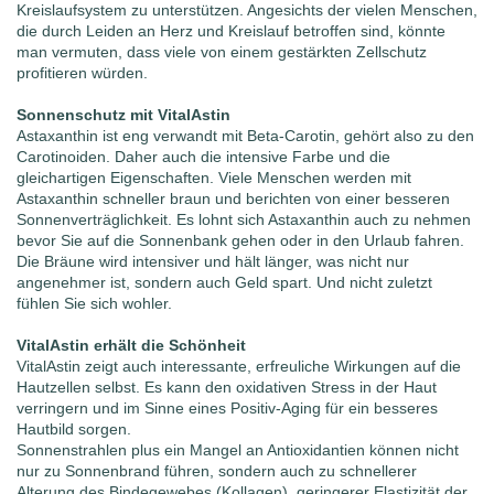
Kreislaufsystem zu unterstützen. Angesichts der vielen Menschen,
die durch Leiden an Herz und Kreislauf betroffen sind, könnte
man vermuten, dass viele von einem gestärkten Zellschutz
profitieren würden.
Sonnenschutz mit VitalAstin
Astaxanthin ist eng verwandt mit Beta-Carotin, gehört also zu den
Carotinoiden. Daher auch die intensive Farbe und die
gleichartigen Eigenschaften. Viele Menschen werden mit
Astaxanthin schneller braun und berichten von einer besseren
Sonnenverträglichkeit. Es lohnt sich Astaxanthin auch zu nehmen
bevor Sie auf die Sonnenbank gehen oder in den Urlaub fahren.
Die Bräune wird intensiver und hält länger, was nicht nur
angenehmer ist, sondern auch Geld spart. Und nicht zuletzt
fühlen Sie sich wohler.
VitalAstin erhält die Schönheit
VitalAstin zeigt auch interessante, erfreuliche Wirkungen auf die
Hautzellen selbst. Es kann den oxidativen Stress in der Haut
verringern und im Sinne eines Positiv-Aging für ein besseres
Hautbild sorgen.
Sonnenstrahlen plus ein Mangel an Antioxidantien können nicht
nur zu Sonnenbrand führen, sondern auch zu schnellerer
Alterung des Bindegewebes (Kollagen), geringerer Elastizität der