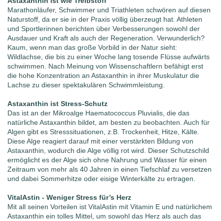
Astaxanthin ist wie Treibstoff
Marathonläufer, Schwimmer und Triathleten schwören auf diesen
Naturstoff, da er sie in der Praxis völlig überzeugt hat. Athleten
und Sportlerinnen berichten über Verbesserungen sowohl der
Ausdauer und Kraft als auch der Regeneration. Verwunderlich?
Kaum, wenn man das große Vorbild in der Natur sieht:
Wildlachse, die bis zu einer Woche lang tosende Flüsse aufwärts
schwimmen. Nach Meinung von Wissenschaftlern befähigt erst
die hohe Konzentration an Astaxanthin in ihrer Muskulatur die
Lachse zu dieser spektakulären Schwimmleistung.
Astaxanthin ist Stress-Schutz
Das ist an der Mikroalge Haematococcus Pluvialis, die das
natürliche Astaxanthin bildet, am besten zu beobachten. Auch für
Algen gibt es Stresssituationen, z.B. Trockenheit, Hitze, Kälte.
Diese Alge reagiert darauf mit einer verstärkten Bildung von
Astaxanthin, wodurch die Alge völlig rot wird. Dieser Schutzschild
ermöglicht es der Alge sich ohne Nahrung und Wasser für einen
Zeitraum von mehr als 40 Jahren in einen Tiefschlaf zu versetzen
und dabei Sommerhitze oder eisige Winterkälte zu ertragen.
VitalAstin - Weniger Stress für’s Herz
Mit all seinen Vorteilen ist VitalAstin mit Vitamin E und natürlichem
Astaxanthin ein tolles Mittel, um sowohl das Herz als auch das