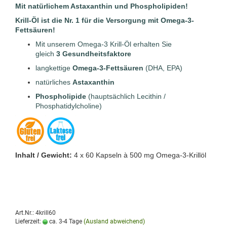
Mit natürlichem Astaxanthin und Phospholipiden!
Krill-Öl ist die
Nr. 1
für die Versorgung mit Omega-3-
Fettsäuren!
Mit unserem Omega-3 Krill-Öl erhalten Sie
gleich
3
Gesundheitsfaktore
langkettige
Omega-3-Fettsäuren
(DHA, EPA)
natürliches
Astaxanthin
Phospholipide
(hauptsächlich Lecithin /
Phosphatidylcholine)
Inhalt / Gewicht:
4 x 6
0 Kapseln à 500 mg Omega-3-Krillöl
Art.Nr.: 4krill60
Lieferzeit:
ca. 3-4 Tage
(Ausland abweichend)