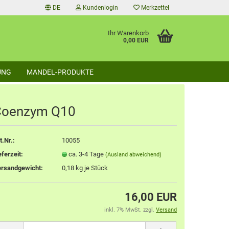
DE
Kundenlogin
Merkzettel
Ihr Warenkorb
0,00 EUR
UNG
MANDEL-PRODUKTE
Coenzym Q10
t.Nr.:
10055
tellen
eferzeit:
ca. 3-4 Tage
(Ausland abweichend)
 vergessen?
rsandgewicht:
0,18
kg je Stück
16,00 EUR
inkl. 7% MwSt. zzgl.
Versand