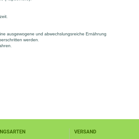
eit.
r eine ausgewogene und abwechslungsreiche Ernährung
berschritten werden.
ahren.
NGSARTEN
VERSAND