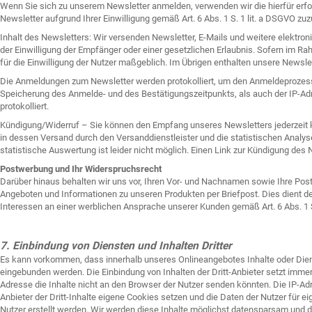
Wenn Sie sich zu unserem Newsletter anmelden, verwenden wir die hierfür erfo
Newsletter aufgrund Ihrer Einwilligung gemäß Art. 6 Abs. 1 S. 1 lit. a DSGVO zu
Inhalt des Newsletters: Wir versenden Newsletter, E-Mails und weitere elektro
der Einwilligung der Empfänger oder einer gesetzlichen Erlaubnis. Sofern im 
für die Einwilligung der Nutzer maßgeblich. Im Übrigen enthalten unsere Newsle
Die Anmeldungen zum Newsletter werden protokolliert, um den Anmeldeprozess
Speicherung des Anmelde- und des Bestätigungszeitpunkts, als auch der IP-Ad
protokolliert.
Kündigung/Widerruf – Sie können den Empfang unseres Newsletters jederzeit kün
in dessen Versand durch den Versanddienstleister und die statistischen Analys
statistische Auswertung ist leider nicht möglich. Einen Link zur Kündigung des
Postwerbung und Ihr Widerspruchsrecht
Darüber hinaus behalten wir uns vor, Ihren Vor- und Nachnamen sowie Ihre Pos
Angeboten und Informationen zu unseren Produkten per Briefpost. Dies dient
Interessen an einer werblichen Ansprache unserer Kunden gemäß Art. 6 Abs. 1 S.
7. Einbindung von Diensten und Inhalten Dritter
Es kann vorkommen, dass innerhalb unseres Onlineangebotes Inhalte oder Diens
eingebunden werden. Die Einbindung von Inhalten der Dritt-Anbieter setzt immer
Adresse die Inhalte nicht an den Browser der Nutzer senden könnten. Die IP-Adre
Anbieter der Dritt-Inhalte eigene Cookies setzen und die Daten der Nutzer für 
Nutzer erstellt werden. Wir werden diese Inhalte möglichst datensparsam und d