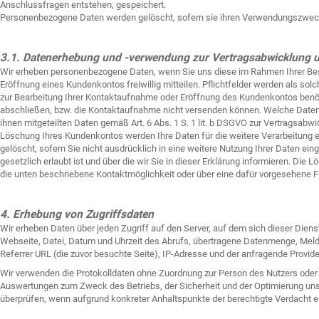
Anschlussfragen entstehen, gespeichert.
Personenbezogene Daten werden gelöscht, sofern sie ihren Verwendungszweck
3.1. Datenerhebung und -verwendung zur Vertragsabwicklung 
Wir erheben personenbezogene Daten, wenn Sie uns diese im Rahmen Ihrer Beste
Eröffnung eines Kundenkontos freiwillig mitteilen. Pflichtfelder werden als sol
zur Bearbeitung Ihrer Kontaktaufnahme oder Eröffnung des Kundenkontos benöt
abschließen, bzw. die Kontaktaufnahme nicht versenden können. Welche Daten e
ihnen mitgeteilten Daten gemäß Art. 6 Abs. 1 S. 1 lit. b DSGVO zur Vertragsabw
Löschung Ihres Kundenkontos werden Ihre Daten für die weitere Verarbeitung 
gelöscht, sofern Sie nicht ausdrücklich in eine weitere Nutzung Ihrer Daten ei
gesetzlich erlaubt ist und über die wir Sie in dieser Erklärung informieren. Di
die unten beschriebene Kontaktmöglichkeit oder über eine dafür vorgesehene 
4. Erhebung von Zugriffsdaten
Wir erheben Daten über jeden Zugriff auf den Server, auf dem sich dieser Dien
Webseite, Datei, Datum und Uhrzeit des Abrufs, übertragene Datenmenge, Meldu
Referrer URL (die zuvor besuchte Seite), IP-Adresse und der anfragende Provide
Wir verwenden die Protokolldaten ohne Zuordnung zur Person des Nutzers oder 
Auswertungen zum Zweck des Betriebs, der Sicherheit und der Optimierung unse
überprüfen, wenn aufgrund konkreter Anhaltspunkte der berechtigte Verdacht e