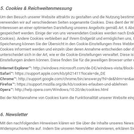
5. Cookies & Reichweitenmessung
Um den Besuch unserer Website attraktiv zu gestalten und die Nutzung besti
verwenden wir auf verschiedenen Seiten sogenannte Cookies. Dies dient der
Interessen an einer optimierten Darstellung unseres Angebots gemäß Art. 6 Abs.
gespeichert werden. Einige der von uns verwendeten Cookies werden nach Ende 
Cookies). Andere Cookies verbleiben auf Ihrem Endgerät und ermöglichen uns,
Speicherung können Sie der Übersicht in den Cookie-Einstellungen Ihres Webbr
Cookies informiert werden und einzeln über deren Annahme entscheiden oder d
unterscheidet sich in der Art, wie er die Cookie-Einstellungen verwaltet. Diese
Einstellungen ändern können. Diese finden Sie für die jeweiligen Browser unter
Internet Explorer™:
http://windows.microsoft.com/de-DE/windows-vista/Block-
Safari™:
https://support.apple.com/kb/ph21411?locale=de_DE
Chrome™:
http://support.google.com/chrome/bin/answer.py?hl=de&hlrm=en&
Firefox™:
https://support.mozilla.org/de/kb/cookies-erlauben-und-ablehnen
Opera™:
http://help.opera.com/Windows/10.20/de/cookies.html
Bei der Nichtannahme von Cookies kann die Funktionalität unserer Website ein
6. Newsletter
Mit den nachfolgenden Hinweisen klären wir Sie über die Inhalte unseres News
Widerspruchsrechte auf. Indem Sie unseren Newsletter abonnieren, erklären S