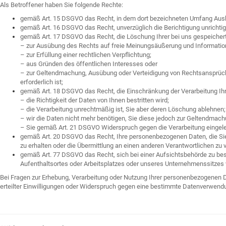
Als Betroffener haben Sie folgende Rechte:
gemäß Art. 15 DSGVO das Recht, in dem dort bezeichneten Umfang Ausku
gemäß Art. 16 DSGVO das Recht, unverzüglich die Berichtigung unrichti
gemäß Art. 17 DSGVO das Recht, die Löschung Ihrer bei uns gespeichert
– zur Ausübung des Rechts auf freie Meinungsäußerung und Informatio
– zur Erfüllung einer rechtlichen Verpflichtung;
– aus Gründen des öffentlichen Interesses oder
– zur Geltendmachung, Ausübung oder Verteidigung von Rechtsansprü
erforderlich ist;
gemäß Art. 18 DSGVO das Recht, die Einschränkung der Verarbeitung Ih
– die Richtigkeit der Daten von Ihnen bestritten wird;
– die Verarbeitung unrechtmäßig ist, Sie aber deren Löschung ablehnen;
– wir die Daten nicht mehr benötigen, Sie diese jedoch zur Geltendma
– Sie gemäß Art. 21 DSGVO Widerspruch gegen die Verarbeitung eingele
gemäß Art. 20 DSGVO das Recht, Ihre personenbezogenen Daten, die Sie 
zu erhalten oder die Übermittlung an einen anderen Verantwortlichen zu 
gemäß Art. 77 DSGVO das Recht, sich bei einer Aufsichtsbehörde zu besc
Aufenthaltsortes oder Arbeitsplatzes oder unseres Unternehmenssitzes
Bei Fragen zur Erhebung, Verarbeitung oder Nutzung Ihrer personenbezogenen 
erteilter Einwilligungen oder Widerspruch gegen eine bestimmte Datenverwendu