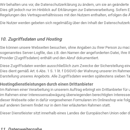
Wir behalten uns vor, die Datenschutzerklärung zu ändern, um sie an geändert
Dies gilt jedoch nur im Hinblick auf Erklärungen zur Datenverarbeitung. Sofern 
Regelungen des Vertragsverhältnisses mit den Nutzern enthalten, erfolgen die
Die Nutzer werden gebeten sich regelmäßig über den Inhalt der Datenschutzerkl
10. Zugriffsdaten und Hosting
Sie können unsere Webseiten besuchen, ohne Angaben zu Ihrer Person zu mache
sogenanntes Server-Logfile, das z.B. den Namen der angeforderten Datei, Ihr
Provider (Zugriffsdaten) enthält und den Abruf dokumentiert.
Diese Zugriffsdaten werden ausschließlich zum Zwecke der Sicherstellung ein
Dies dient gemäß Art. 6 Abs. 1 S. 1 lit. f DSGVO der Wahrung unserer im Rahm
Darstellung unseres Angebots. Alle Zugriffsdaten werden spätestens sieben T
Hostingdienstleistungen durch einen Drittanbieter
Im Rahmen einer Verarbeitung in unserem Auftrag erbringt ein Drittanbieter für
im Rahmen einer Interessensabwägung überwiegenden berechtigten Interessen 
dieser Webseite oder in dafür vorgesehenen Formularen im Onlineshop wie folg
auf anderen Servern findet nur in dem hier erläuterten Rahmen statt.
Dieser Dienstleister sitzt innerhalb eines Landes der Europäischen Union oder
11. Datenweitergabe